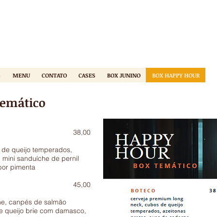
S
MENU
CONTATO
CASES
BOX JUNINO
BOX HAPPY HOUR
Temático
 38,00
 de queijo temperados,
 mini sanduíche de pernil
bor pimenta
s 45,00
ine, canpés de salmão
e queijo brie com damasco,