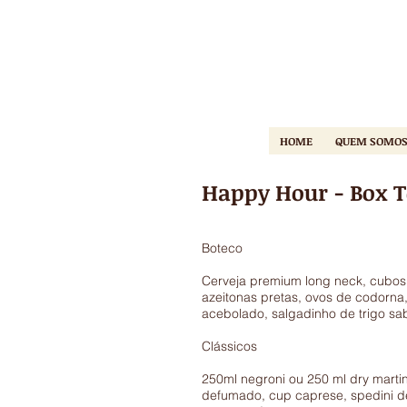
HOME
QUEM SOMO
Happy Hour - Box 
Boteco
Cerveja premium long neck, cubos
azeitonas pretas, ovos de codorna,
acebolado, salgadinho de trigo sa
Clássico
250ml negroni ou 250 ml dry mart
defumado, cup caprese, spedini d