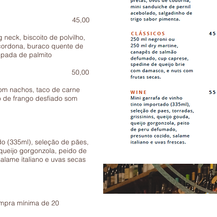
,00
g neck, biscoito de polvilho,
cordona, buraco quente de
mpada de palmito
o 50,00
om nachos, taco de carne
to de frango desfiado som
ne
ado (335ml), seleção de pães,
 queijo gorgonzola, peido de
alame italiano e uvas secas
ompra mínima de 20