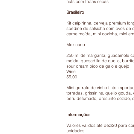
nuts com frutas secas
Brasileiro
45
Kit caipirinha, cerveja premium lon
spedine de salsicha com ovos de 
carne moída, mini coxinha, mini e
Mexican
250 ml de margarita, guacamole c
moída, quesadilla de queijo, burri
sour cream pico de galo e quejo
Wi
55,00
Mini garrafa de vinho tinto import
torradas, grissinins, queijo gouda,
peru defumado, presunto cozido, s
Informações
Valores válidos até dez/20 para c
unidades.