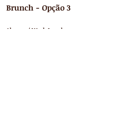
Brunch - Opção 3
Almoço / Work Lunch
Leve "Gourmet" para dentro de sua
empresa. Solução para reuniões e
treinamentos que necessitam de
dinamismo.
Almoço - Opção 1