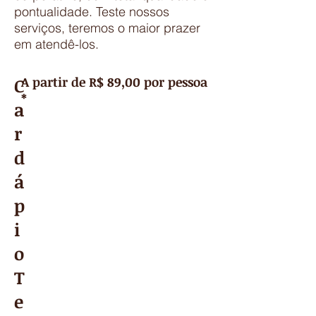
pontualidade. Teste nossos
serviços, teremos o maior prazer
em atendê-los.
C
A partir de R$ 89,00 por pessoa
*
a
r
d
á
p
i
o
T
e