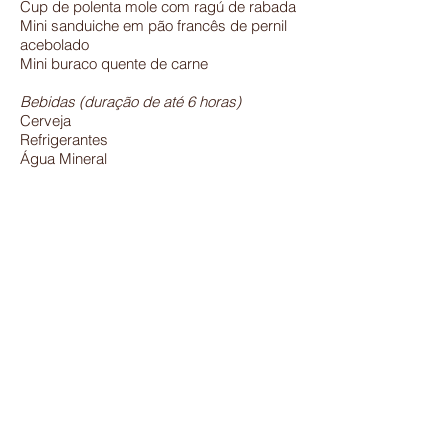
Cup de polenta mole com ragú de rabada
Mini sanduiche em pão francês de pernil
acebolado
Mini buraco quente de carne
Bebidas (duração de até 6 horas)
Cerveja
Refrigerantes
Água Mineral
Opcionais adcionais
Bar de caipirinhas
Whisky importado
Proseco Nacional
Proseco Importado
Vinhos
Contatos
(011) 3536-4145
(011) 98982-2301
contato@buffetlagastro.com